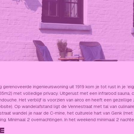
gerenoveerde ingenieurswoning uit 1919 kom je tot rust in je ‘eig
65m2) met volledige privacy. Uitgerust met een infrarood sauna,
ouche. Het verblijf is voorzien van airco en heeft een gezellige z
ebsite). Op wandelafstand ligt de Vennestraat met tal van culinai
traat wandel je naar de C-mine, het culturele hart van Genk (met
ng. Minimaal 2 overnachtingen. In het weekend minimaal 2 nachten
E