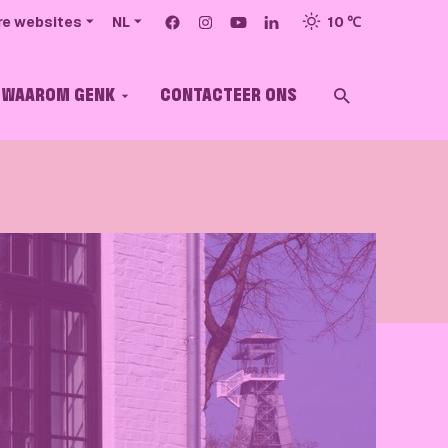
Volg ons op
Facebook
Instagram
YouTube
LinkedIn
10 ℃
re websites
NL
WAAROM GENK
CONTACTEER ONS
ZOEKEN