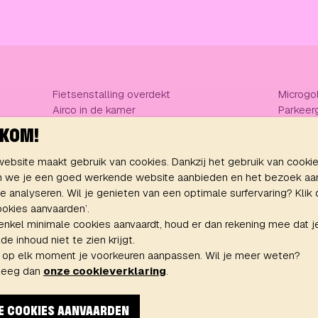
Fietsenstalling overdekt
Microgo
Airco in de kamer
Parkeer
Vaatwasmachine
Bedlinn
KOM!
ing
Vegetarisch aanbod
Serviesgoed
ebsite maakt gebruik van cookies. Dankzij het gebruik van cooki
 we je een goed werkende website aanbieden en het bezoek aa
e analyseren. Wil je genieten van een optimale surfervaring? Klik
cookies aanvaarden’.
 enkel minimale cookies aanvaardt, houd er dan rekening mee dat j
e inhoud niet te zien krijgt.
 op elk moment je voorkeuren aanpassen. Wil je meer weten?
leeg dan
onze cookieverklaring
.
E COOKIES AANVAARDEN