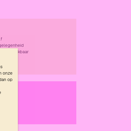
lf
gelegenheid
en beschikbaar
es
n onze
 dan op
e