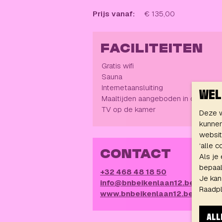
Prijs vanaf:
€ 135,00
FACILITEITEN
Gratis wifi
Sauna
Internetaansluiting
WEL
Maaltijden aangeboden in de uitbat
TV op de kamer
Deze w
kunnen
websit
‘alle 
CONTACT
Als je
bepaald
+32 468 48 18 50
Je kan
info@bnbeikenlaan12.be
Raadp
www.bnbeikenlaan12.be
ALL