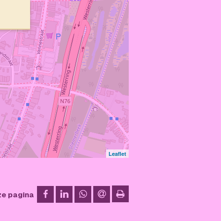
Leaflet
op Facebook
op LinkedIn
op WhatsApp
via e-mail
ze pagina
afdrukken