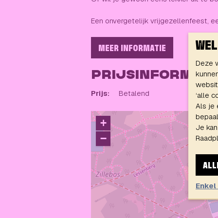
Een onvergetelijk vrijgezellenfeest, e
WEL
MEER INFORMATIE
Deze w
kunnen
PRIJSINFORMATI
websit
Prijs:
Betalend
‘alle 
Als je
bepaald
+
Je kan
−
Raadp
ALL
Enkel