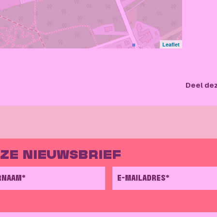
Leaflet
Deel de
NZE NIEUWSBRIEF
RNAAM*
E-MAILADRES*