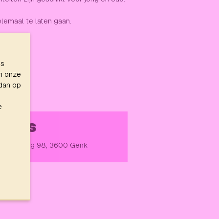
elemaal te laten gaan.
es
n onze
 dan op
e
DRES
dderloweg 98, 3600 Genk