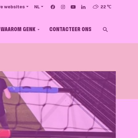
Volg ons op
Facebook
Instagram
YouTube
LinkedIn
22 ℃
e websites
NL
WAAROM GENK
CONTACTEER ONS
ZOEKEN