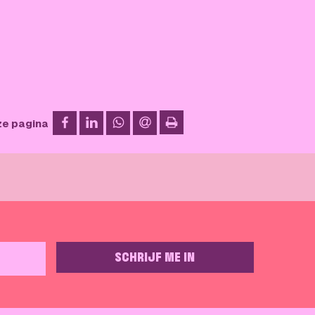
op Facebook
op LinkedIn
op WhatsApp
via e-mail
ze pagina
afdrukken
SCHRIJF ME IN
GELIEVE DIT VELD LEEG TE LATEN