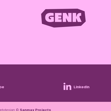
be
LinkedIn
ebdesign ©
Sanmax Projects