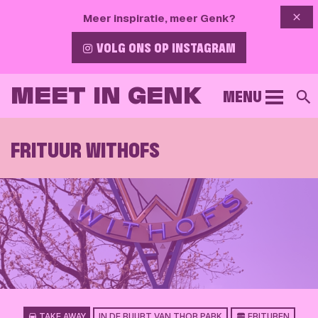
{{ 
Meer inspiratie, meer Genk?
VOLG ONS OP INSTAGRAM
MEET IN GENK
MENU
Z
FRITUUR WITHOFS
TAKE AWAY
IN DE BUURT VAN THOR PARK
FRITUREN