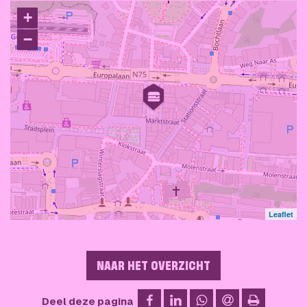
+
−
Leaflet
NAAR HET OVERZICHT
op Facebook
op LinkedIn
op WhatsApp
via e-mail
Deel deze pagina